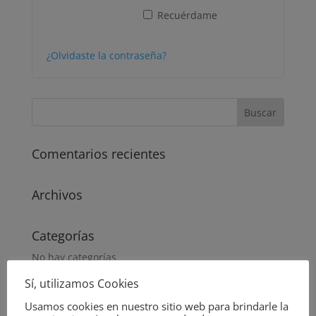
Recuérdame
Acceso
¿Olvidaste la contraseña?
Comentarios recientes
Archivos
Categorías
No hay categorías
Sí, utilizamos Cookies
Meta
Usamos cookies en nuestro sitio web para brindarle la
Acceder