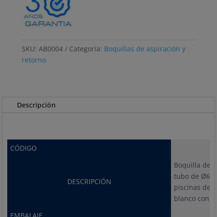
SKU:
AB0004
Categoría:
Boquillas de aspiración y
retorno
Descripción
CÓDIGO
Boquilla de a
tubo de Ø63
DESCRIPCIÓN
piscinas de 
blanco con ta
EMBALAJE