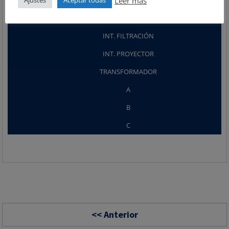
Leer más
Ajustes
Aceptar todas
RELOJ
INT. FILTRACIÓN
INT. PROYECTOR
TRANSFORMADOR
A
B
C
<< Anterior