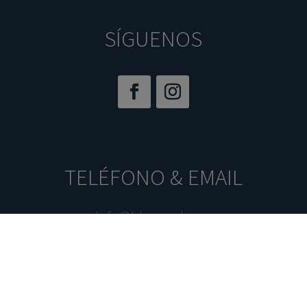
SÍGUENOS
TELÉFONO & EMAIL
info@blaypool.com
681 900 031