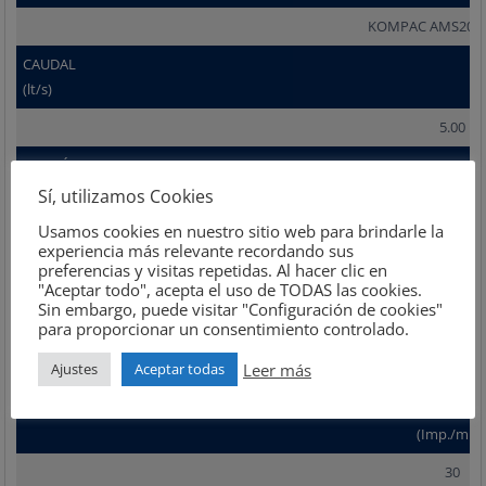
KOMPAC AMS200 0
CAUDAL
(lt/s)
5.00
PRESIÓN
Sí, utilizamos Cookies
(Bar)
Usamos cookies en nuestro sitio web para brindarle la
8
experiencia más relevante recordando sus
preferencias y visitas repetidas. Al hacer clic en
CONX.
"Aceptar todo", acepta el uso de TODAS las cookies.
Sin embargo, puede visitar "Configuración de cookies"
(mm)
para proporcionar un consentimiento controlado.
4x6
Leer más
Ajustes
Aceptar todas
FRECUENCI
(Imp./min.
30