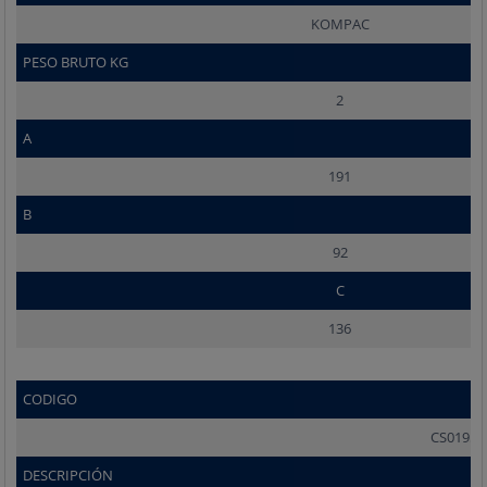
KOMPAC
PESO BRUTO KG
2
A
191
B
92
C
136
CODIGO
CS0195
DESCRIPCIÓN